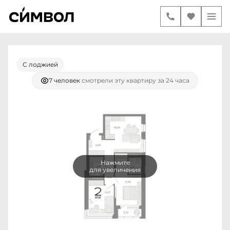
2-комнатная
2
67.51 м
17 600 000 руб.
Ипотека
от 73 760 руб./мес.
С лоджией
7 человек
смотрели эту квартиру за 24 часа
Нажмите
для увеличения