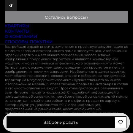
Остались вопросы?
КВАРТИРЫ
КОНТАКТЫ
О КОМПАНИИ
СПОСОБЫ ПОКУПКИ
Застройщик вправе вносить изменения в проектную документацию до
момента ввода многоквартирного дома в эксплуатацию. Изображения
отделки квартир и мест общего пользования, холлов, а также
изображения придомовой территории являются компьютерной
моделью и могут отличаться от фактического исполнения, что может
быть связано с искажением цветопередачи при просмотре и печати
изображения и прочими факторами. Изображения отделки квартир,
мест общего пользования, холлов, а также изображения придомовой
территории могут содержать элементы художественного вымысла.
Изображенные мебель, бытовая техника, предметы интерьера в состав
и стоимость отделки не входят. Проектная декларация размещена в
сети Интернет на сайте
наш.дом.рф
. С подробной информацией о
помещениях, об условиях их приобретения, об условиях акций можно
ознакомиться на сайте застройщика и в офисе продаж по адресу г.
Екатеринбург, ул. Декабристов, 69. Любая информация,
представленная на данном сайте, носит исключительно
информационный характер и ни при каких условиях не является
публичной офертой, определяемой положениями статьи 437 ГК РФ
Забронировать
Разработано