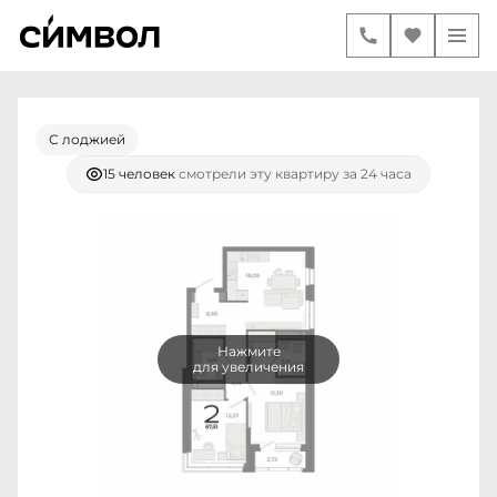
2-комнатная
2
67.51 м
17 400 000 руб.
Ипотека
от 72 921 руб./мес.
С лоджией
15 человек
смотрели эту квартиру за 24 часа
Нажмите
для увеличения