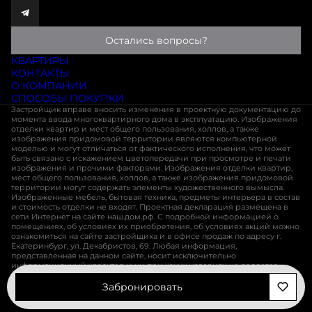
Остались вопросы?
КВАРТИРЫ
КОНТАКТЫ
О КОМПАНИИ
СПОСОБЫ ПОКУПКИ
Застройщик вправе вносить изменения в проектную документацию до
момента ввода многоквартирного дома в эксплуатацию. Изображения
отделки квартир и мест общего пользования, холлов, а также
изображения придомовой территории являются компьютерной
моделью и могут отличаться от фактического исполнения, что может
быть связано с искажением цветопередачи при просмотре и печати
изображения и прочими факторами. Изображения отделки квартир,
мест общего пользования, холлов, а также изображения придомовой
территории могут содержать элементы художественного вымысла.
Изображенные мебель, бытовая техника, предметы интерьера в состав
и стоимость отделки не входят. Проектная декларация размещена в
сети Интернет на сайте
наш.дом.рф
. С подробной информацией о
помещениях, об условиях их приобретения, об условиях акций можно
ознакомиться на сайте застройщика и в офисе продаж по адресу г.
Екатеринбург, ул. Декабристов, 69. Любая информация,
представленная на данном сайте, носит исключительно
информационный характер и ни при каких условиях не является
публичной офертой, определяемой положениями статьи 437 ГК РФ
Забронировать
Разработано