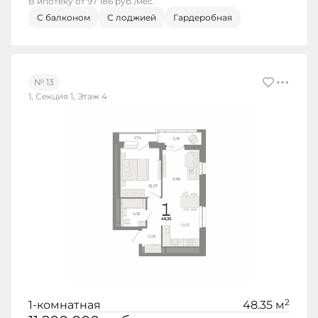
В ипотеку от 97 186 руб./мес.
С балконом
С лоджией
Гардеробная
№ 13
1, Секция 1, Этаж 4
2
1-комнатная
48.35 м