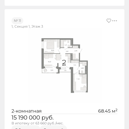
№ 11
1, Секция 1, Этаж 3
2
2-комнатная
68.45 м
15 190 000
руб.
В ипотеку от 63 660 руб./мес.