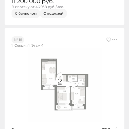
11 200 000
руб.
В ипотеку от 46 938 руб./мес.
С балконом
С лоджией
№ 16
1, Секция 1, Этаж 4
2