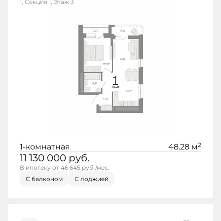
1, Секция 1, Этаж 3
2
1-комнатная
48.28 м
11 130 000
руб.
В ипотеку от 46 645 руб./мес.
С балконом
С лоджией