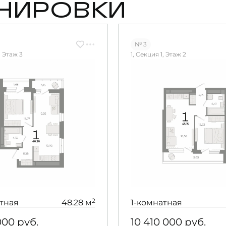
НИРОВКИ
№ 3
, Этаж 3
1, Секция 1, Этаж 2
2
тная
48.28 м
1-комнатная
 000
руб.
10 410 000
руб.