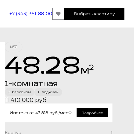
+7 (343) 361-88-00
Выбрать квартиру
Забронировать
№31
48.28
2
м
1-комнатная
С балконом
С лоджией
11 410 000 руб.
Ипотека
от 47 818 руб./мес
Подробнее
Корпус
1