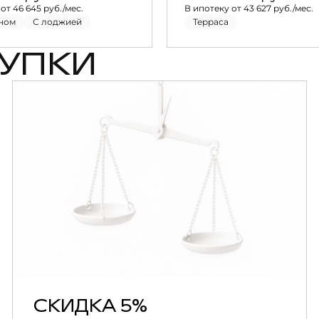
от 46 645 руб./мес.
В ипотеку от 43 627 руб./мес.
ном
С лоджией
Терраса
УПКИ
СКИДКА 5%