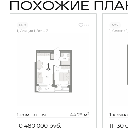
ПОХОЖИЕ ПЛА
№ 9
№ 7
1, Секция 1, Этаж 3
1, Секция 1
2
1-комнатная
44.29 м
1-комна
10 480 000
руб.
11 130