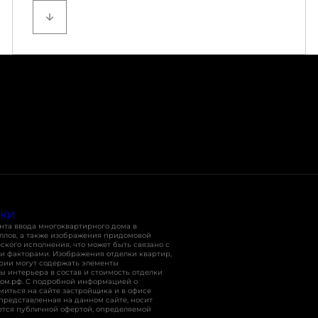
При полной единовременной оплате, в том
числе с помощью ипотеки.
ПКИ
нта ввода многоквартирного дома в
оллов, а также изображения придомовой
кого исполнения, что может быть связано с
и факторами. Изображения отделки квартир,
ории могут содержать элементы
ы интерьера в состав и стоимость отделки
ом.рф
. С подробной информацией о
миться на сайте застройщика и в офисе
 представленная на данном сайте, носит
ется публичной офертой, определяемой