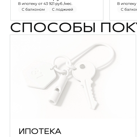
В ипотеку от 43 921 руб./мес.
В ипотеку 
С балконом
С лоджией
С балко
СПОСОБЫ ПОК
ИПОТЕКА