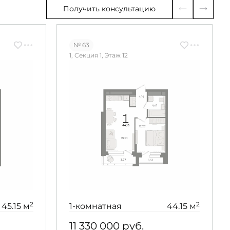
Получить консультацию
№ 63
1, Секция 1, Этаж 12
2
2
45.15 м
1-комнатная
44.15 м
11 330 000
руб.