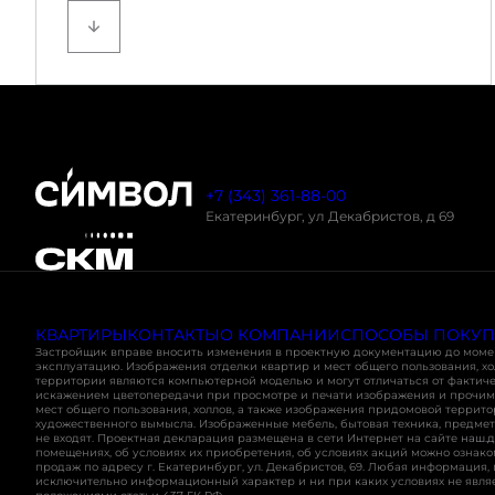
Фиксированная Ставка: от 13,9% годовых.
+7 (343) 361-88-00
Екатеринбург, ул Декабристов, д 69
КВАРТИРЫ
КОНТАКТЫ
О КОМПАНИИ
СПОСОБЫ ПОКУ
Застройщик вправе вносить изменения в проектную документацию до моме
эксплуатацию. Изображения отделки квартир и мест общего пользования, х
территории являются компьютерной моделью и могут отличаться от фактичес
искажением цветопередачи при просмотре и печати изображения и прочим
мест общего пользования, холлов, а также изображения придомовой террит
художественного вымысла. Изображенные мебель, бытовая техника, предмет
не входят. Проектная декларация размещена в сети Интернет на сайте
наш.д
помещениях, об условиях их приобретения, об условиях акций можно ознако
продаж по адресу г. Екатеринбург, ул. Декабристов, 69. Любая информация,
исключительно информационный характер и ни при каких условиях не явля