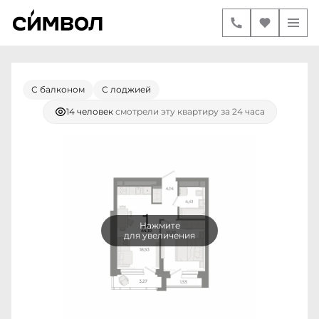
1-комнатная
2
44.1 м
10 690 000 руб.
Ипотека
от 44 801 руб./мес.
С балконом
С лоджией
14 человек
смотрели эту квартиру за 24 часа
Нажмите
для увеличения