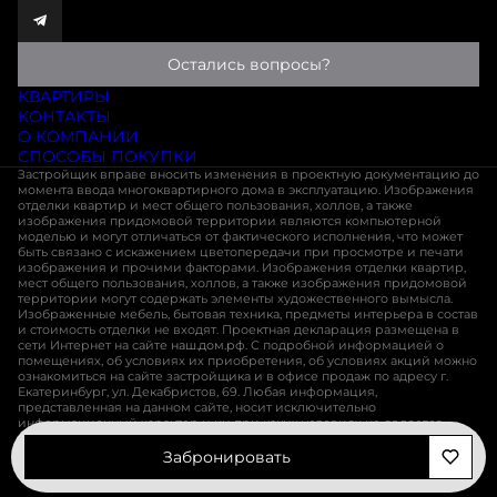
Остались вопросы?
КВАРТИРЫ
КОНТАКТЫ
О КОМПАНИИ
СПОСОБЫ ПОКУПКИ
Застройщик вправе вносить изменения в проектную документацию до
момента ввода многоквартирного дома в эксплуатацию. Изображения
отделки квартир и мест общего пользования, холлов, а также
изображения придомовой территории являются компьютерной
моделью и могут отличаться от фактического исполнения, что может
быть связано с искажением цветопередачи при просмотре и печати
изображения и прочими факторами. Изображения отделки квартир,
мест общего пользования, холлов, а также изображения придомовой
территории могут содержать элементы художественного вымысла.
Изображенные мебель, бытовая техника, предметы интерьера в состав
и стоимость отделки не входят. Проектная декларация размещена в
сети Интернет на сайте
наш.дом.рф
. С подробной информацией о
помещениях, об условиях их приобретения, об условиях акций можно
ознакомиться на сайте застройщика и в офисе продаж по адресу г.
Екатеринбург, ул. Декабристов, 69. Любая информация,
представленная на данном сайте, носит исключительно
информационный характер и ни при каких условиях не является
публичной офертой, определяемой положениями статьи 437 ГК РФ
Забронировать
Разработано