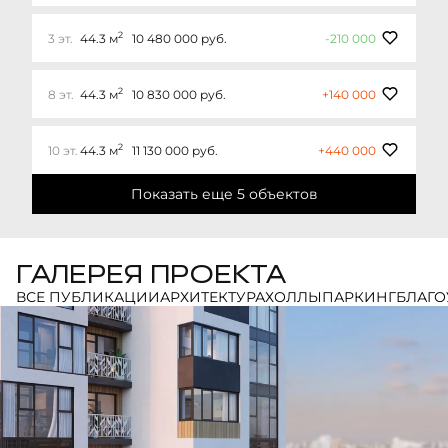
2
3 эт.
44.3 м
10 480 000 руб.
-210 000
2
8 эт.
44.3 м
10 830 000 руб.
+140 000
2
10 эт.
44.3 м
11 130 000 руб.
+440 000
Показать еще 5 объектов
ГАЛЕРЕЯ ПРОЕКТА
ВСЕ ПУБЛИКАЦИИ
АРХИТЕКТУРА
ХОЛЛЫ
ПАРКИНГ
БЛАГО