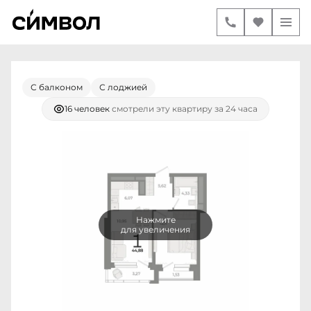
1-комнатная
2
44.88 м
12 550 000 руб.
Ипотека
от 52 596 руб./мес.
С балконом
С лоджией
16 человек
смотрели эту квартиру за 24 часа
Нажмите
для увеличения