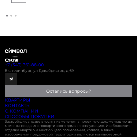
+7 (343) 361-88-00
Екатеринбург, ул Декабристов, д 69
Остались вопросы?
КВАРТИРЫ
КОНТАКТЫ
О КОМПАНИИ
СПОСОБЫ ПОКУПКИ
Застройщик вправе вносить изменения в проектную документацию до
момента ввода многоквартирного дома в эксплуатацию. Изображения
отделки квартир и мест общего пользования, холлов, а также
изображения придомовой территории являются компьютерной