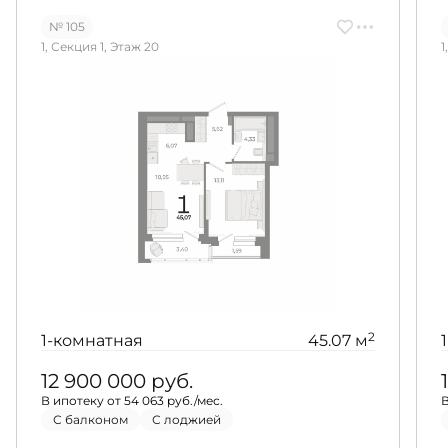
№ 105
1, Секция 1, Этаж 20
1
2
1-комнатная
45.07 м
12 900 000
руб.
В ипотеку от 54 063 руб./мес.
В
С балконом
С лоджией