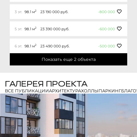
2
3 эт.
98.1 м
23 190 000 руб.
-800 000
2
5 эт.
98.1 м
23 390 000 руб.
-600 000
2
6 эт.
98.1 м
23 490 000 руб.
-500 000
Показать еще 2 объектa
ГАЛЕРЕЯ ПРОЕКТА
ВСЕ ПУБЛИКАЦИИ
АРХИТЕКТУРА
ХОЛЛЫ
ПАРКИНГ
БЛАГО