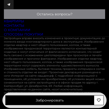
Остались вопросы?
КВАРТИРЫ
КОНТАКТЫ
О КОМПАНИИ
СПОСОБЫ ПОКУПКИ
Застройщик вправе вносить изменения в проектную документацию до
момента ввода многоквартирного дома в эксплуатацию. Изображения
отделки квартир и мест общего пользования, холлов, а также
изображения придомовой территории являются компьютерной
моделью и могут отличаться от фактического исполнения, что может
быть связано с искажением цветопередачи при просмотре и печати
изображения и прочими факторами. Изображения отделки квартир,
мест общего пользования, холлов, а также изображения придомовой
территории могут содержать элементы художественного вымысла.
Изображенные мебель, бытовая техника, предметы интерьера в состав
и стоимость отделки не входят. Проектная декларация размещена в
сети Интернет на сайте
наш.дом.рф
. С подробной информацией о
помещениях, об условиях их приобретения, об условиях акций можно
ознакомиться на сайте застройщика и в офисе продаж по адресу г.
Екатеринбург, ул. Декабристов, 69. Любая информация,
представленная на данном сайте, носит исключительно
информационный характер и ни при каких условиях не является
публичной офертой, определяемой положениями статьи 437 ГК РФ
Забронировать
Разработано