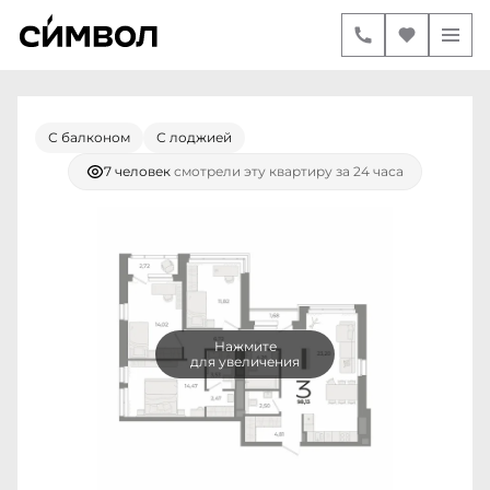
3-комнатная
2
98.13 м
23 990 000 руб.
Ипотека
от 100 539 руб./мес.
С балконом
С лоджией
7 человек
смотрели эту квартиру за 24 часа
Нажмите
для увеличения