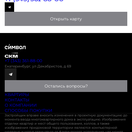
Открыть карту
+7 (343) 361-88-00
Екатеринбург, ул Декабристов, д 69
Остались вопросы?
КВАРТИРЫ
КОНТАКТЫ
О КОМПАНИИ
СПОСОБЫ ПОКУПКИ
Застройщик вправе вносить изменения в проектную документацию до
момента ввода многоквартирного дома в эксплуатацию. Изображения
отделки квартир и мест общего пользования, холлов, а также
изображения придомовой территории являются компьютерной
моделью и могут отличаться от фактического исполнения, что может