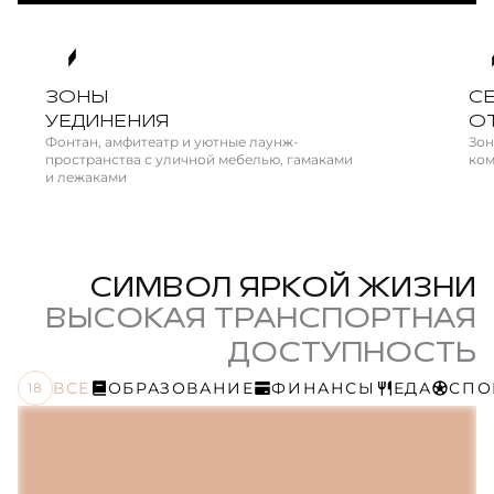
ЗОНЫ
C
УЕДИНЕНИЯ
О
Фонтан, амфитеатр и уютные лаунж-
Зон
пространства с уличной мебелью, гамаками
ком
и лежаками
СИМВОЛ ЯРКОЙ ЖИЗНИ
ВЫСОКАЯ ТРАНСПОРТНАЯ
ДОСТУПНОСТЬ
ВСЕ
ОБРАЗОВАНИЕ
ФИНАНСЫ
ЕДА
СПО
18