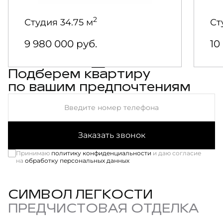
76-485666
83-
2
Студия
34.75 м
Ст
9 980 000
руб.
10
Подберем квартиру
по вашим предпочтениям
Введите номер телефона
Заказать звонок
Принимаю
политику конфиденциальности
и даю согласие
на
обработку персональных данных
СИМВОЛ ЛЕГКОСТИ
ПРЕДЧИСТОВАЯ ОТДЕЛКА