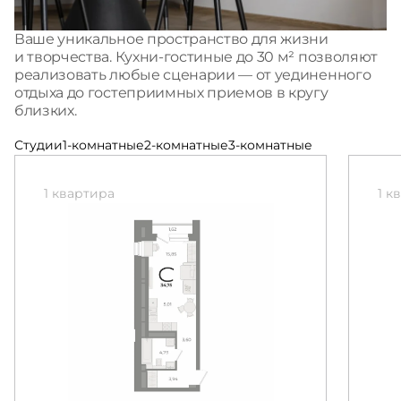
Ваше уникальное пространство для жизни
и творчества. Кухни-гостиные до 30 м² позволяют
реализовать любые сценарии — от уединенного
отдыха до гостеприимных приемов в кругу
близких.
Студии
1-комнатные
2-комнатные
3-комнатные
1 квартира
1 к